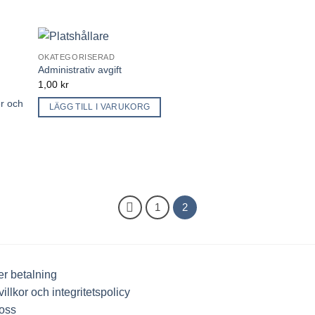
OKATEGORISERAD
Administrativ avgift
1,00
kr
er och
LÄGG TILL I VARUKORG
1
2
r betalning
illkor och integritetspolicy
oss