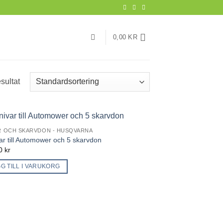
0,00
KR
sultat
R OCH SKARVDON - HUSQVARNA
ar till Automower och 5 skarvdon
00
kr
G TILL I VARUKORG