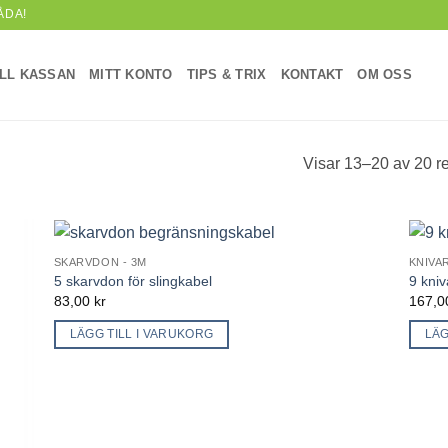
ÅDA!
ILL KASSAN
MITT KONTO
TIPS & TRIX
KONTAKT
OM OSS
Visar 13–20 av 20 re
SKARVDON - 3M
KNIVA
5 skarvdon för slingkabel
9 kniv
83,00
kr
167,
LÄGG TILL I VARUKORG
LÄG