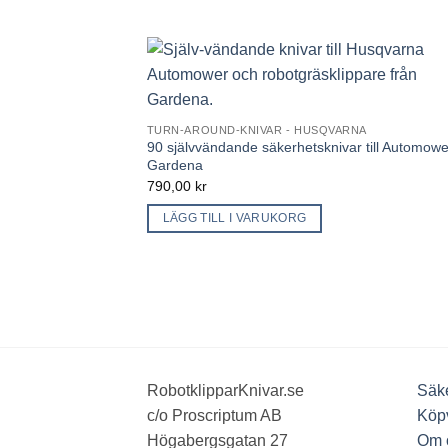
TURN-AROUND-KNIVAR - HUSQVARNA
90 självvändande säkerhetsknivar till Automow
Gardena
790,00
kr
LÄGG TILL I VARUKORG
RobotklipparKnivar.se
Säke
c/o Proscriptum AB
Köpv
Högabergsgatan 27
Om 