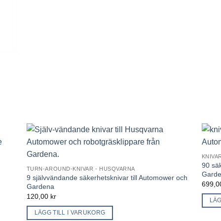
KNIVA
90 sä
TURN-AROUND-KNIVAR - HUSQVARNA
Gard
9 självvändande säkerhetsknivar till Automower och
699,
Gardena
120,00
kr
LÄG
LÄGG TILL I VARUKORG