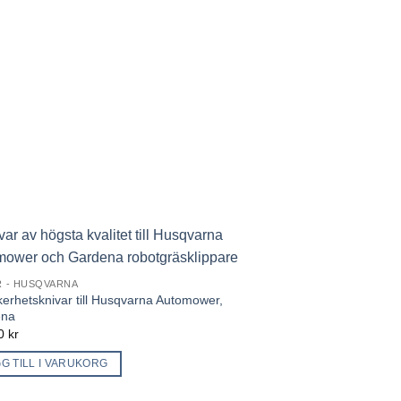
R - HUSQVARNA
kerhetsknivar till Husqvarna Automower,
ena
00
kr
G TILL I VARUKORG