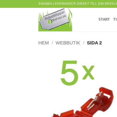
Skip
SNABBA LEVERANSER DIREKT TILL DIN BREVL
to
content
START
T
HEM
/
WEBBUTIK
/
SIDA 2