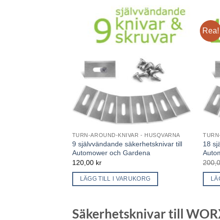
Rea!
TURN-AROUND-KNIVAR - HUSQVARNA
TURN
9 självvändande säkerhetsknivar till
18 sj
Automower och Gardena
Auto
120,00
kr
200,
LÄGG TILL I VARUKORG
LÄ
Säkerhetsknivar till WOR