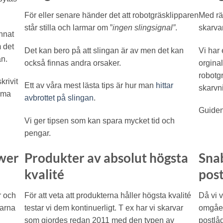
För eller senare händer det att robotgräsklipparen
Med rät
står stilla och larmar om ”
ingen slingsignal”
.
skarva
nnat
 det
Det kan bero på att slingan är av men det kan
Vi har
an.
också finnas andra orsaker.
orgina
robotgr
krivit
Ett av våra mest lästa tips är hur man
hittar
skarvni
mma
avbrottet på slingan
.
Guiden
Vi ger tipsen som kan spara mycket tid och
pengar.
ower
Produkter av absolut högsta
Snab
kvalité
pos
r och
För att veta att produkterna håller högsta kvalité
Då vi 
parna
testar vi dem kontinuerligt. T ex har vi skarvar
omgåen
som gjordes redan 2011 med den typen av
postlå