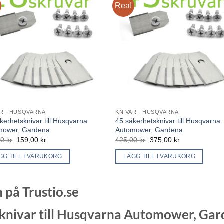
Rea!
AR - HUSQVARNA
KNIVAR - HUSQVARNA
kerhetsknivar till Husqvarna
45 säkerhetsknivar till Husqvarna
mower, Gardena
Automower, Gardena
Det
Det
Det
Det
00
kr
159,00
kr
425,00
kr
375,00
kr
ursprungliga
nuvarande
ursprungliga
nuvarande
priset
priset
priset
priset
GG TILL I VARUKORG
LÄGG TILL I VARUKORG
var:
är:
var:
är:
179,00 kr.
159,00 kr.
425,00 kr.
375,00 kr.
på Trustio.se
knivar till Husqvarna Automower, Ga