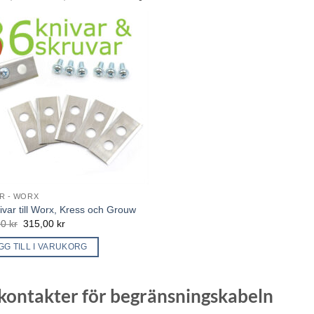
R - WORX
ivar till Worx, Kress och Grouw
Det
Det
00
kr
315,00
kr
ursprungliga
nuvarande
priset
priset
GG TILL I VARUKORG
var:
är:
349,00 kr.
315,00 kr.
kontakter för begränsningskabeln