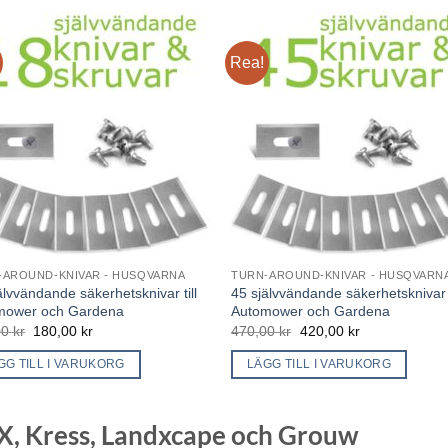
Rea!
-AROUND-KNIVAR - HUSQVARNA
TURN-AROUND-KNIVAR - HUSQVARN
älvvändande säkerhetsknivar till
45 självvändande säkerhetsknivar t
mower och Gardena
Automower och Gardena
Det
Det
Det
Det
00
kr
180,00
kr
470,00
kr
420,00
kr
ursprungliga
nuvarande
ursprungliga
nuvarande
priset
priset
priset
priset
GG TILL I VARUKORG
LÄGG TILL I VARUKORG
var:
är:
var:
är:
200,00 kr.
180,00 kr.
470,00 kr.
420,00 kr.
X, Kress, Landxcape och Grouw