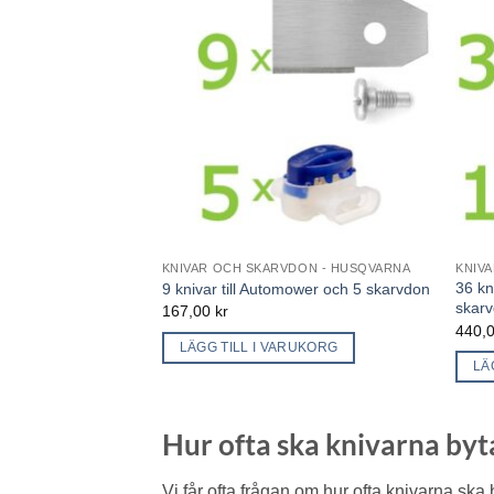
KNIVAR OCH SKARVDON - HUSQVARNA
KNIV
36 kn
9 knivar till Automower och 5 skarvdon
skar
167,00
kr
440,
LÄGG TILL I VARUKORG
LÄ
Hur ofta ska knivarna byt
Vi får ofta frågan om hur ofta knivarna ska 