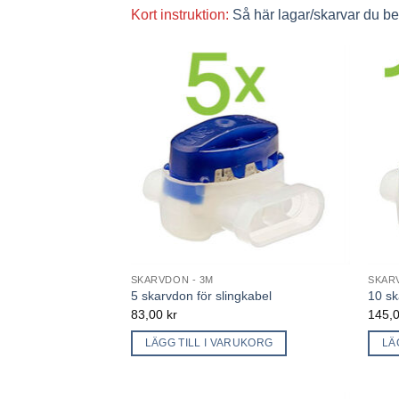
Kort instruktion:
Så här lagar/skarvar du b
SKARVDON - 3M
SKAR
5 skarvdon för slingkabel
10 sk
83,00
kr
145,
LÄGG TILL I VARUKORG
LÄ