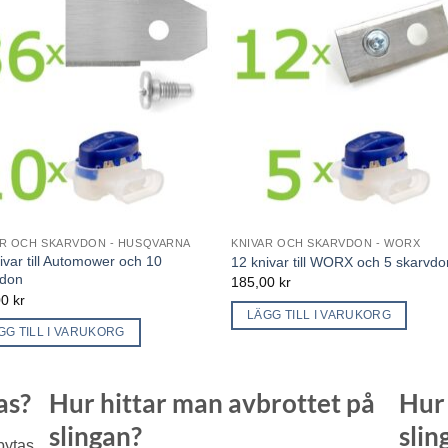
AR OCH SKARVDON - HUSQVARNA
KNIVAR OCH SKARVDON - WORX
ivar till Automower och 10
12 knivar till WORX och 5 skarvdo
vdon
185,00
kr
00
kr
LÄGG TILL I VARUKORG
GG TILL I VARUKORG
as?
Hur hittar man avbrottet på
Hur 
slingan?
slin
bytas