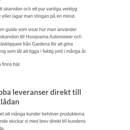
t skarvdon och ett par vanliga verktyg
r eller lagar man slingan på en minut.
 en guide som visar hur man använder
lskarvdon till Husqvarna Automower och
äsklippare från Gardena för att göra
ng som tål att ligga i fuktig jord i många år.
 finns
här
.
ba leveranser direkt till
tlådan
vet att många kunder behöver produkterna
de skickar vi med brev direkt till kundens
da.