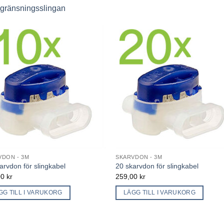
egränsningsslingan
VDON - 3M
SKARVDON - 3M
arvdon för slingkabel
20 skarvdon för slingkabel
00
kr
259,00
kr
GG TILL I VARUKORG
LÄGG TILL I VARUKORG