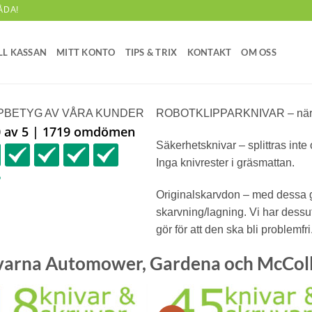
ÅDA!
LL KASSAN
MITT KONTO
TIPS & TRIX
KONTAKT
OM OSS
PBETYG AV VÅRA KUNDER
ROBOTKLIPPARKNIVAR – när du
0 av 5 | 1719 omdömen
Säkerhetsknivar
– splittras inte 
Inga knivrester i gräsmattan.
Originalskarvdon
– med dessa gå
skarvning/lagning. Vi har dessu
gör för att den ska bli problemfri
sqvarna Automower, Gardena och McCol