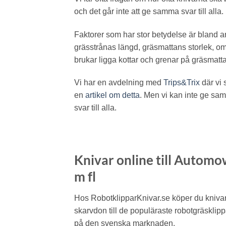
och det går inte att ge samma svar till alla.
Faktorer som har stor betydelse är bland a
grässtrånas längd, gräsmattans storlek, om
brukar ligga kottar och grenar på gräsmatt
Vi har en avdelning med
Trips&Trix
där vi s
en
artikel om detta
. Men vi kan inte ge sa
svar till alla.
Knivar online till Autom
m fl
Hos RobotklipparKnivar.se köper du kniva
skarvdon till de populäraste robotgräsklip
på den svenska marknaden.