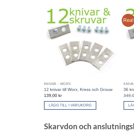
Rea!
KNIVAR - WORX
KNIVA
12 knivar till Worx, Kress och Grouw
36 kn
139,00
kr
349,
LÄGG TILL I VARUKORG
LÄ
Skarvdon och anslutnings