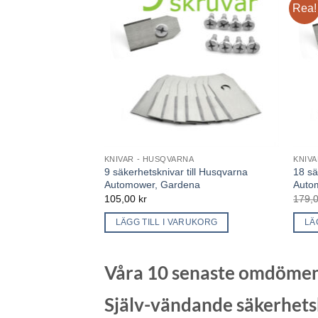
Rea!
KNIVAR - HUSQVARNA
KNIV
9 säkerhetsknivar till Husqvarna
18 sä
Automower, Gardena
Auto
105,00
kr
179,
LÄGG TILL I VARUKORG
LÄ
Våra 10 senaste omdömen 
Själv-vändande säkerhets