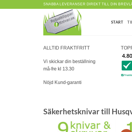
Skip
SNABBA LEVERANSER DIREKT TILL DIN BREVL
to
content
START
TI
ALLTID FRAKTFRITT
TOP
4.8
Vi skickar din beställning
må-fre kl 13.30
Nöjd Kund-garanti
Säkerhetsknivar till Hu