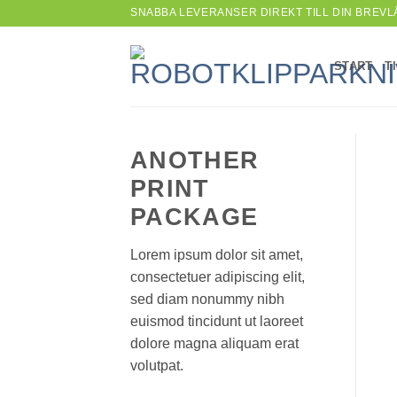
Skip
SNABBA LEVERANSER DIREKT TILL DIN BREVL
to
content
START
T
ANOTHER
PRINT
PACKAGE
Lorem ipsum dolor sit amet,
consectetuer adipiscing elit,
sed diam nonummy nibh
euismod tincidunt ut laoreet
dolore magna aliquam erat
volutpat.