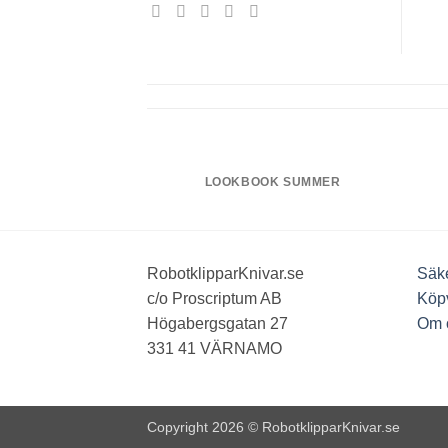
LOOKBOOK SUMMER
RobotklipparKnivar.se
Säke
c/o Proscriptum AB
Köpv
Högabergsgatan 27
Om 
331 41 VÄRNAMO
Copyright 2026 ©
RobotklipparKnivar.se