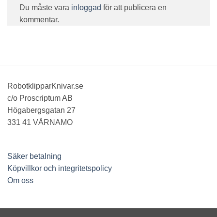
Du måste vara
inloggad
för att publicera en
kommentar.
RobotklipparKnivar.se
c/o Proscriptum AB
Högabergsgatan 27
331 41 VÄRNAMO
Säker betalning
Köpvillkor och integritetspolicy
Om oss