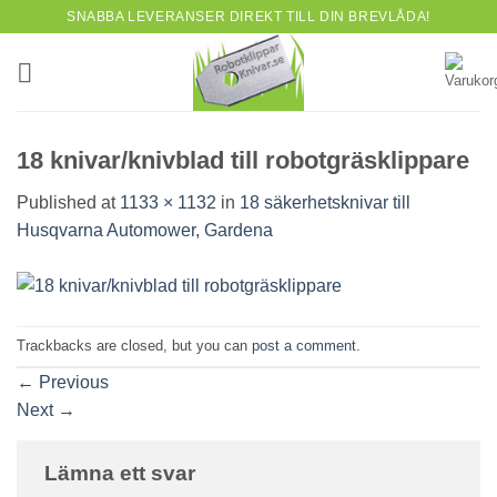
Skip
SNABBA LEVERANSER DIREKT TILL DIN BREVLÅDA!
to
content
18 knivar/knivblad till robotgräsklippare
Published
at
1133 × 1132
in
18 säkerhetsknivar till
Husqvarna Automower, Gardena
Trackbacks are closed, but you can
post a comment
.
←
Previous
Next
→
Lämna ett svar