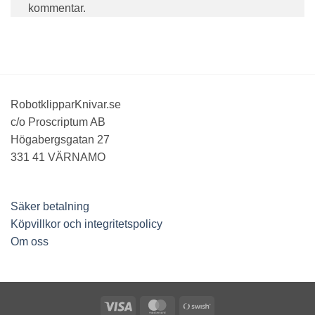
kommentar.
RobotklipparKnivar.se
c/o Proscriptum AB
Högabergsgatan 27
331 41 VÄRNAMO
Säker betalning
Köpvillkor och integritetspolicy
Om oss
Visa
MasterCard
Swish