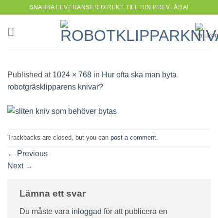
Skip
SNABBA LEVERANSER DIREKT TILL DIN BREVLÅDA!
to
content
Published
at
1024 × 768
in
Hur ofta ska man byta
robotgräsklipparens knivar?
Trackbacks are closed, but you can
post a comment
.
←
Previous
Next
→
Lämna ett svar
Du måste vara
inloggad
för att publicera en