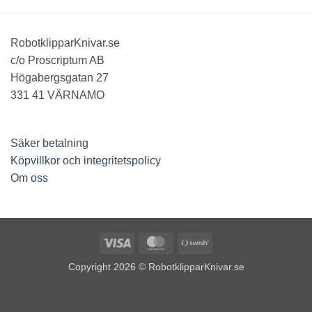
RobotklipparKnivar.se
c/o Proscriptum AB
Högabergsgatan 27
331 41 VÄRNAMO
Säker betalning
Köpvillkor och integritetspolicy
Om oss
Visa
MasterCard
Swish
(SE)
Copyright 2026 ©
RobotklipparKnivar.se