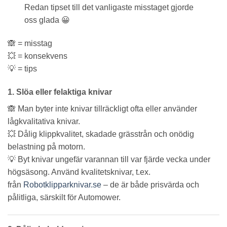
Redan tipset till det vanligaste misstaget gjorde
oss glada 😀
🙈 = misstag
💥 = konsekvens
💡 = tips
1.
Slöa eller felaktiga knivar
🙈 Man byter inte knivar tillräckligt ofta eller använder
lågkvalitativa knivar.
💥 Dålig klippkvalitet, skadade grässtrån och onödig
belastning på motorn.
💡 Byt knivar ungefär varannan till var fjärde vecka under
högsäsong. Använd kvalitetsknivar, t.ex.
från
Robotklipparknivar.se
– de är både prisvärda och
pålitliga, särskilt för Automower.