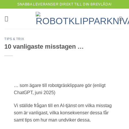
Skip
SNABBA LEVERANSER DIREKT TILL DIN BREVLÅDA!
to
content
TIPS & TRIX
10 vanligaste misstagen …
… som ägare till robotgräsklippare gör (enligt
ChatGPT, juni 2025)
Vi ställde frågan till en AI-tjänst om vilka misstag
som är vanligast, vilka konsekvenser dessa får
samt tips om hur man undviker dessa.