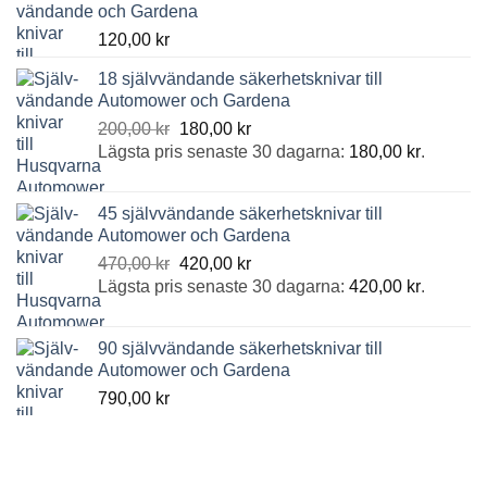
och Gardena
120,00
kr
18 självvändande säkerhetsknivar till
Automower och Gardena
Det
Det
200,00
kr
180,00
kr
ursprungliga
nuvarande
Lägsta pris senaste 30 dagarna:
180,00
kr
.
priset
priset
var:
är:
45 självvändande säkerhetsknivar till
200,00 kr.
180,00 kr.
Automower och Gardena
Det
Det
470,00
kr
420,00
kr
ursprungliga
nuvarande
Lägsta pris senaste 30 dagarna:
420,00
kr
.
priset
priset
var:
är:
90 självvändande säkerhetsknivar till
470,00 kr.
420,00 kr.
Automower och Gardena
790,00
kr