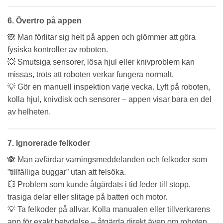
6. Övertro på appen
🙈 Man förlitar sig helt på appen och glömmer att göra
fysiska kontroller av roboten.
💥 Smutsiga sensorer, lösa hjul eller knivproblem kan
missas, trots att roboten verkar fungera normalt.
💡 Gör en manuell inspektion varje vecka. Lyft på roboten,
kolla hjul, knivdisk och sensorer – appen visar bara en del
av helheten.
7. Ignorerade felkoder
🙈 Man avfärdar varningsmeddelanden och felkoder som
”tillfälliga buggar” utan att felsöka.
💥 Problem som kunde åtgärdats i tid leder till stopp,
trasiga delar eller slitage på batteri och motor.
💡 Ta felkoder på allvar. Kolla manualen eller tillverkarens
app för exakt betydelse – åtgärda direkt även om roboten