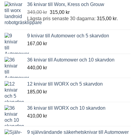
36 knivar till Worx, Kress och Grouw
Det
Det
349,00
kr
315,00
kr
ursprungliga
nuvarande
Lägsta pris senaste 30 dagarna:
315,00
kr
.
priset
priset
var:
är:
9 knivar till Automower och 5 skarvdon
349,00 kr.
315,00 kr.
167,00
kr
36 knivar till Automower och 10 skarvdon
440,00
kr
12 knivar till WORX och 5 skarvdon
185,00
kr
36 knivar till WORX och 10 skarvdon
410,00
kr
9 självvändande säkerhetsknivar till Automower