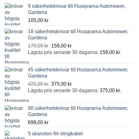
9 säkerhetsknivar till Husqvarna Automower,
Gardena
105,00
kr
18 säkerhetsknivar till Husqvarna Automower,
Gardena
Det
Det
179,00
kr
159,00
kr
ursprungliga
nuvarande
Lägsta pris senaste 30 dagarna:
159,00
kr
.
priset
priset
var:
är:
45 säkerhetsknivar till Husqvarna Automower,
179,00 kr.
159,00 kr.
Gardena
Det
Det
425,00
kr
375,00
kr
ursprungliga
nuvarande
Lägsta pris senaste 30 dagarna:
375,00
kr
.
priset
priset
var:
är:
90 säkerhetsknivar till Husqvarna Automower,
425,00 kr.
375,00 kr.
Gardena
699,00
kr
5 skarvdon för slingkabel