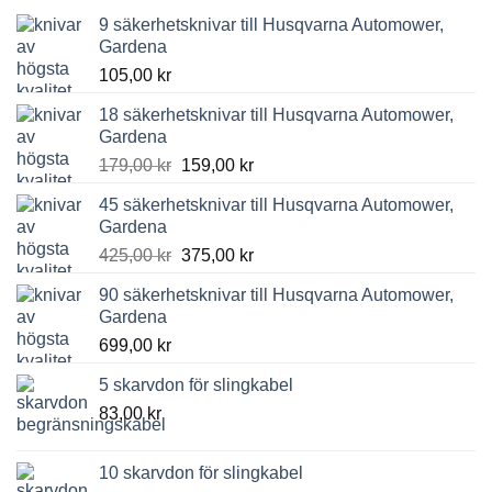
9 säkerhetsknivar till Husqvarna Automower,
Gardena
105,00
kr
18 säkerhetsknivar till Husqvarna Automower,
Gardena
Det
Det
179,00
kr
159,00
kr
ursprungliga
nuvarande
45 säkerhetsknivar till Husqvarna Automower,
priset
priset
Gardena
var:
är:
Det
Det
425,00
kr
375,00
kr
179,00 kr.
159,00 kr.
ursprungliga
nuvarande
90 säkerhetsknivar till Husqvarna Automower,
priset
priset
Gardena
var:
är:
699,00
kr
425,00 kr.
375,00 kr.
5 skarvdon för slingkabel
83,00
kr
10 skarvdon för slingkabel