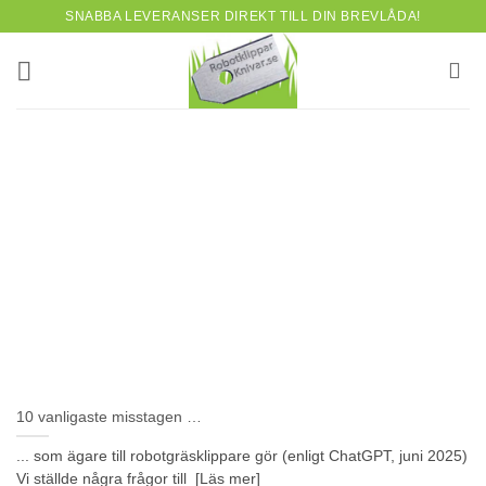
Skip
SNABBA LEVERANSER DIREKT TILL DIN BREVLÅDA!
to
content
10 vanligaste misstagen …
... som ägare till robotgräsklippare gör (enligt ChatGPT, juni 2025)
Vi ställde några frågor till [Läs mer]