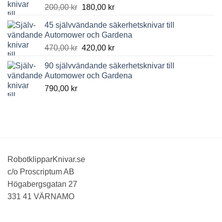
Det
Det
200,00
kr
180,00
kr
ursprungliga
nuvarande
45 självvändande säkerhetsknivar till
priset
priset
Automower och Gardena
var:
är:
Det
Det
470,00
kr
420,00
kr
200,00 kr.
180,00 kr.
ursprungliga
nuvarande
90 självvändande säkerhetsknivar till
priset
priset
Automower och Gardena
var:
är:
790,00
kr
470,00 kr.
420,00 kr.
RobotklipparKnivar.se
c/o Proscriptum AB
Högabergsgatan 27
331 41 VÄRNAMO