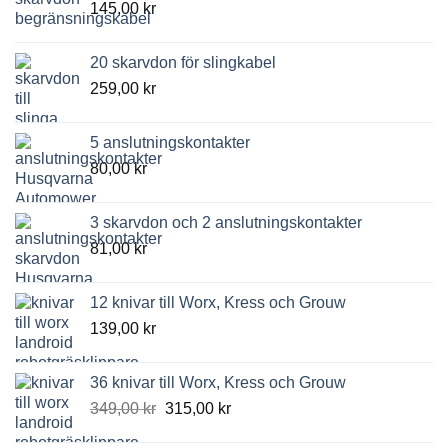
145,00
kr
20 skarvdon för slingkabel
259,00
kr
5 anslutningskontakter
80,00
kr
3 skarvdon och 2 anslutningskontakter
81,00
kr
12 knivar till Worx, Kress och Grouw
139,00
kr
36 knivar till Worx, Kress och Grouw
Det
Det
349,00
kr
315,00
kr
ursprungliga
nuvarande