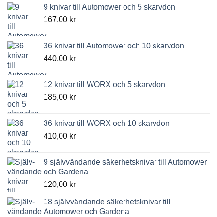
priset
priset
9 knivar till Automower och 5 skarvdon
var:
är:
167,00
kr
349,00 kr.
315,00 kr.
36 knivar till Automower och 10 skarvdon
440,00
kr
12 knivar till WORX och 5 skarvdon
185,00
kr
36 knivar till WORX och 10 skarvdon
410,00
kr
9 självvändande säkerhetsknivar till Automower
och Gardena
120,00
kr
18 självvändande säkerhetsknivar till
Automower och Gardena